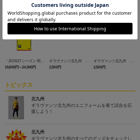
NEW
NEW
「2026/27シーズン 明治
ギラヴァンツ北九州 キ
ギラヴァンツ北九州 ピ
安田J3リーグ」オーセン
マワリ タオルマフラー
カチュウ タオルマフラー
19,800円～24,500円
2,500円
2,500円
4
ティックユニフォームFP
1st
トピックス
北九州
ギラヴァンツ北九州のユニフォームを着て試合を応
援しよう！
北九州
ギラヴァンツ北九州のすべてのグッズをチェックし