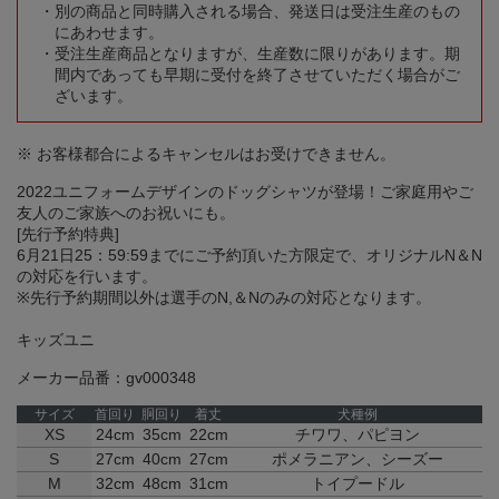
別の商品と同時購入される場合、発送日は受注生産のもの
にあわせます。
受注生産商品となりますが、生産数に限りがあります。期
間内であっても早期に受付を終了させていただく場合がご
ざいます。
※ お客様都合によるキャンセルはお受けできません。
2022ユニフォームデザインのドッグシャツが登場！ご家庭用やご
友人のご家族へのお祝いにも。
[先行予約特典]
6月21日25：59:59までにご予約頂いた方限定で、オリジナルN＆N
の対応を行います。
※先行予約期間以外は選手のN,＆Nのみの対応となります。
キッズユニ
メーカー品番：gv000348
サイズ
首回り
胴回り
着丈
犬種例
XS
24cm
35cm
22cm
チワワ、パピヨン
S
27cm
40cm
27cm
ポメラニアン、シーズー
M
32cm
48cm
31cm
トイプードル