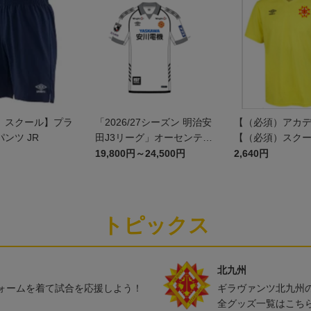
）スクール】プラ
「2026/27シーズン 明治安
【（必須）アカ
ンツ JR
田J3リーグ」オーセンティ
【（必須）スク
ックユニフォームFP2nd
プラクティスシャツ
19,800円～24,500円
2,640円
トピックス
北九州
ォームを着て試合を応援しよう！
ギラヴァンツ北九州
全グッズ一覧はこち