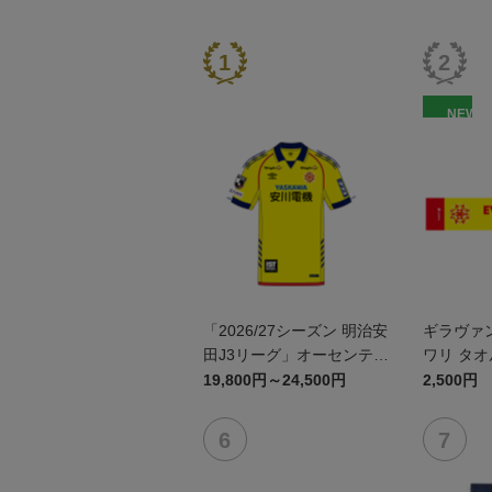
NEW
「2026/27シーズン 明治安
ギラヴァ
田J3リーグ」オーセンティ
ワリ タ
ックユニフォームFP1st
19,800円～24,500円
2,500円