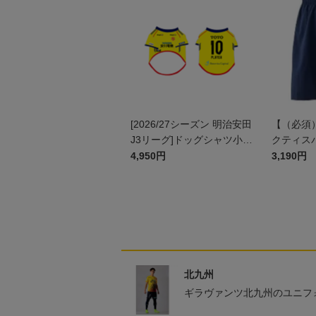
[2026/27シーズン 明治安田
【（必須
J3リーグ]ドッグシャツ小型
クティスパ
犬用(FP1stデザイン)
4,950円
3,190円
北九州
ギラヴァンツ北九州のユニフ