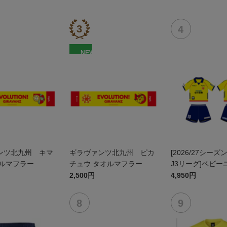
NEW
ンツ北九州 キマ
ギラヴァンツ北九州 ピカ
[2026/27シーズ
オルマフラー
チュウ タオルマフラー
J3リーグ]ベビー
ム上下セット(FP
2,500円
4,950円
ン)