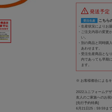
発送予定
こちら
受注生産
生産状況によりお
ご注文内容の変更
い。
別の商品と同時購
あわせます。
受注生産商品とな
内であっても早期
ます。
※ お客様都合による
2022ユニフォーム
友人のご家族へのお祝
[先行予約特典]
6月21日25：59:5