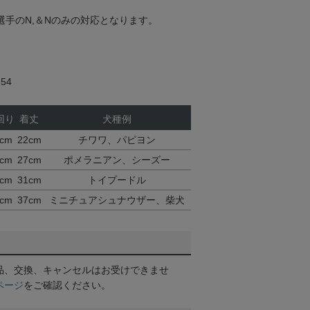
選手のN,＆Nのみの対応となります。
54
回り
着丈
犬種例
cm
22cm
チワワ、パピヨン
cm
27cm
ポメラニアン、シーズー
cm
31cm
トイプードル
cm
37cm
ミニチュアシュナウザー、柴犬
品、交換、キャンセルはお受けできませ
ページ
をご確認ください。