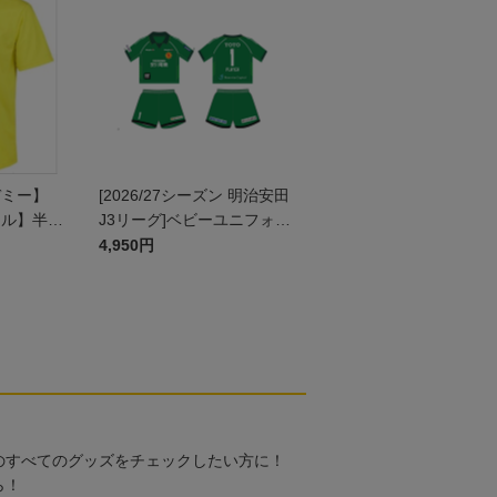
デミー】
[2026/27シーズン 明治安田
ール】半袖
J3リーグ]ベビーユニフォー
 JR
ム上下セット(GK1stデザイ
4,950円
ン)
のすべてのグッズをチェックしたい方に！
ら！