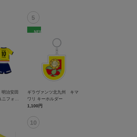
NEW
ン 明治安田
ギラヴァンツ北九州 キマ
ユニフォー
ワリ キーホルダー
1stデザイ
1,100円