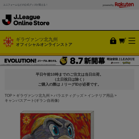
ユニフォームなどの公式グッズが買える！
powered by
ギラヴァンツ北九州
オフィシャルオンラインストア
平日午前10時までのご注文は当日出荷。
（土日祝日は除く）
ご購入の際はＪリーグIDが必要です。
TOP
ギラヴァンツ北九州
バラエティグッズ
インテリア用品
キャンバスアート(ギラン自画像)