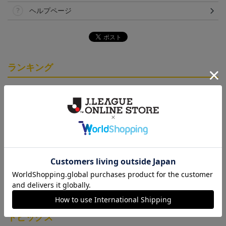
ヘルプページ
ランキング
「2026/27シーズン 明治
[2026/27シーズン 明治安
[2026/27シーズン 明治安
安田J3リーグ」オーセン
田J3リーグ]ベビーユニフ
田J3リーグ]ドッグシャツ
19,800円～24,500円
4,950円
4,950円
3
ティックユニフォームFP
ォーム上下セット(FP1st
小型犬用(FP1stデザイン)
1st
デザイン)
トピックス