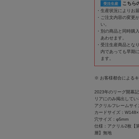
こちら
受注生産
生産状況によりお
ご注文内容の変更
い。
別の商品と同時購
あわせます。
受注生産商品とな
内であっても早期
ます。
※ お客様都合による
2023年のリーグ開
リアにのみ掲出してい
アクリルフレームサイズ：
カードサイズ：W148×
穴サイズ：φ5mm
仕様：アクリル2枚【第
層】無地