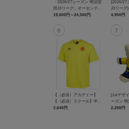
「2026/27シーズン 明治安
[2026/
田J3リーグ」オーセンティ
J3リーグ
ックユニフォームFP1st
ム上下セッ
19,800円～24,500円
4,950円
ン)
【（必須）アカデミー】
[1stデザイ
【（必須）スクール】半袖
ーズン 明
プラクティスシャツ JR
ユニフォ
2,640円
2,200円