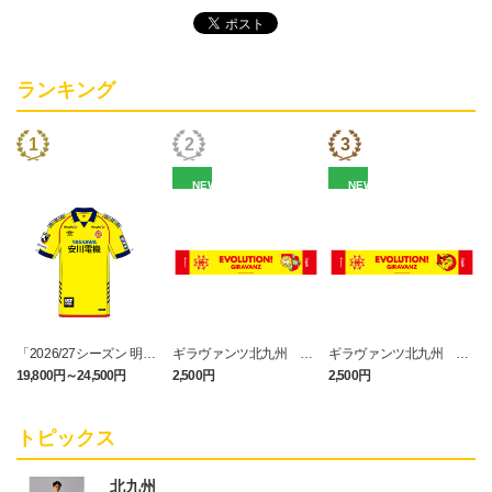
ランキング
NEW
NEW
「2026/27シーズン 明治
ギラヴァンツ北九州 キ
ギラヴァンツ北九州 ピ
安田J3リーグ」オーセン
マワリ タオルマフラー
カチュウ タオルマフラー
19,800円～24,500円
2,500円
2,500円
1
ティックユニフォームFP
1st
トピックス
北九州