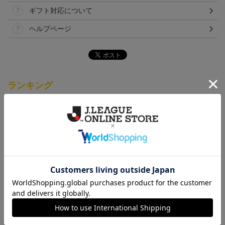
ギフト対応について
ヘルプページ
ランキング
「2026/27シーズン 明治
[2026/27シーズン 明治安
[2026/27シーズン 明治安
安田J3リーグ」オーセン
田J3リーグ]ベビーユニフ
田J3リーグ]ドッグシャツ
19,800円～24,500円
4,950円
4,950円
3
ティックユニフォームFP
ォーム上下セット(FP1st
小型犬用(FP1stデザイン)
1st
デザイン)