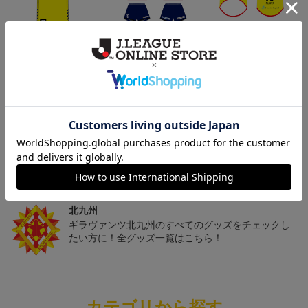
「2026/27シーズン 明治
[2026/27シーズン 明治安
[2026/27シーズン 明治安
安田J3リーグ」オーセン
田J3リーグ]ベビーユニフ
田J3リーグ]ドッグシャツ
19,800円～24,500円
4,950円
4,950円
3
ティックユニフォームFP
ォーム上下セット(FP1st
小型犬用(FP1stデザイン)
1st
デザイン)
トピックス
北九州
ギラヴァンツ北九州のユニフォームを着て試合を応
援しよう！
北九州
ギラヴァンツ北九州のすべてのグッズをチェックし
たい方に！全グッズ一覧はこちら！
カテゴリから探す