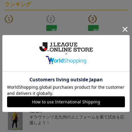
ランキング
NEW
NEW
「2026/27シーズン 明治
ギラヴァンツ北九州 キ
ギラヴァンツ北九州 ピ
安田J3リーグ」オーセン
マワリ タオルマフラー
カチュウ タオルマフラー
19,800円～24,500円
2,500円
2,500円
1
ティックユニフォームFP
1st
トピックス
北九州
ギラヴァンツ北九州のユニフォームを着て試合を応
援しよう！