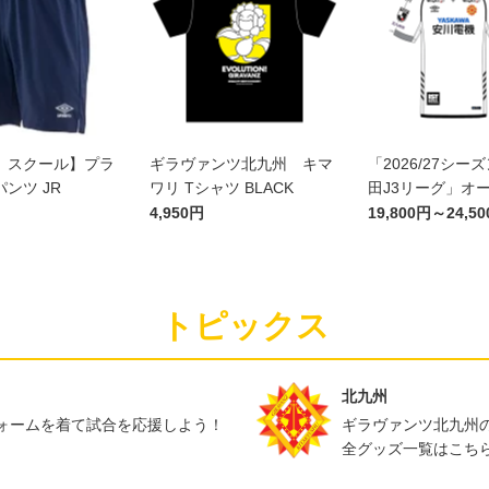
）スクール】プラ
ギラヴァンツ北九州 キマ
「2026/27シー
ンツ JR
ワリ Tシャツ BLACK
田J3リーグ」オ
ックユニフォームF
4,950円
19,800円～24,5
トピックス
北九州
ォームを着て試合を応援しよう！
ギラヴァンツ北九州
全グッズ一覧はこち