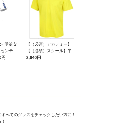
ズン 明治安
【（必須）アカデミー】
ーセンティ
【（必須）スクール】半袖
P2nd
プラクティスシャツ JR
00円
2,640円
のすべてのグッズをチェックしたい方に！
ら！