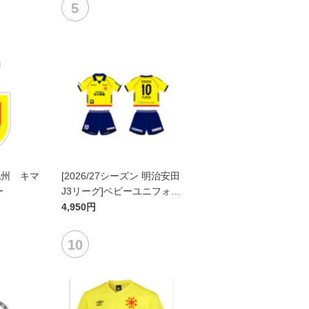
九州 キマ
[2026/27シーズン 明治安田
ー
J3リーグ]ベビーユニフォー
ム上下セット(FP1stデザイ
4,950円
ン)