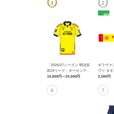
NEW
「2026/27シーズン 明治安
ギラヴァ
田J3リーグ」オーセンティ
ワリ タ
ックユニフォームFP1st
19,800円～24,500円
2,500円