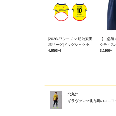
[2026/27シーズン 明治安田
【（必須
J3リーグ]ドッグシャツ小型
クティスパ
犬用(FP1stデザイン)
4,950円
3,190円
北九州
ギラヴァンツ北九州のユニフ