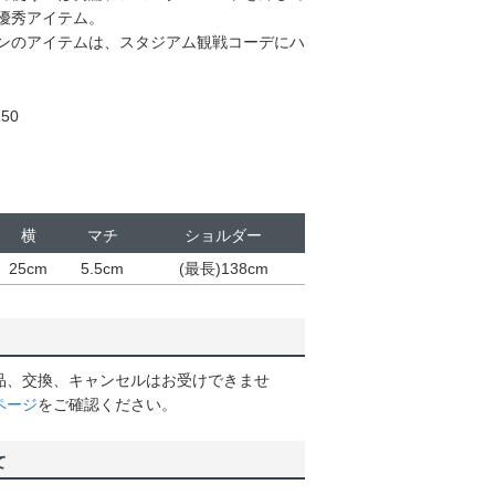
優秀アイテム。
ンのアイテムは、スタジアム観戦コーデにハ
50
横
マチ
ショルダー
25cm
5.5cm
(最長)138cm
品、交換、キャンセルはお受けできませ
ページ
をご確認ください。
て