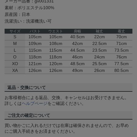
メーカー品番：gv001331
素材：ポリエステル100%
原産国：日本
洗濯洗い：洗濯機洗い可
サイズ
バスト
ウエスト
肩幅
袖丈
着丈
S
105cm
105cm
40.5cm
22cm
70cm
M
109cm
108cm
42cm
22.5cm
71cm
L
115cm
115cm
44.5cm
23.5cm
73.5cm
O
118cm
118cm
46cm
24cm
76cm
XO
121cm
120cm
48.5cm
25.5cm
77.5cm
XA
126cm
126cm
49cm
26cm
80.5cm
返品・交換について
お客様都合による返品、交換、キャンセルはお受けできません。
詳しくは
ヘルプページ
をご確認ください。
ご注文の確定について
買い物かごに入れるだけでは在庫は確保されませんので、お早め
にご購入手続きをお済ませください。