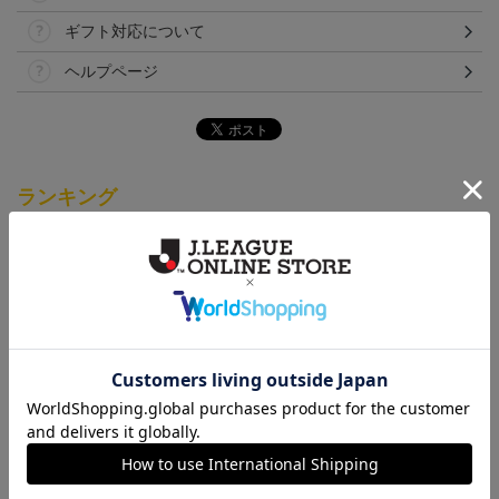
ギフト対応について
ヘルプページ
ランキング
「2026/27シーズン 明治
[2026/27シーズン 明治安
[2026/27シーズン 明治安
安田J3リーグ」オーセン
田J3リーグ]ベビーユニフ
田J3リーグ]ドッグシャツ
19,800円～24,500円
4,950円
4,950円
3
ティックユニフォームFP
ォーム上下セット(FP1st
小型犬用(FP1stデザイン)
1st
デザイン)