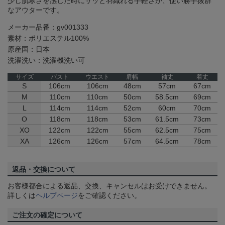
少し肌寒さを感じた時にサッと羽織れる手軽さが、使い勝手抜群
なアウターです。
メーカー品番：gv001333
素材：ポリエステル100%
原産国：日本
洗濯洗い：洗濯機洗い可
サイズ
バスト
ウエスト
肩幅
袖丈
着丈
S
106cm
106cm
48cm
57cm
67cm
M
110cm
110cm
50cm
58.5cm
69cm
L
114cm
114cm
52cm
60cm
70cm
O
118cm
118cm
53cm
61.5cm
73cm
XO
122cm
122cm
55cm
62.5cm
75cm
XA
126cm
126cm
57cm
64.5cm
78cm
返品・交換について
お客様都合による返品、交換、キャンセルはお受けできません。
詳しくは
ヘルプページ
をご確認ください。
ご注文の確定について