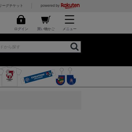
リーグチケット
powered by
ログイン
買い物かご
メニュー