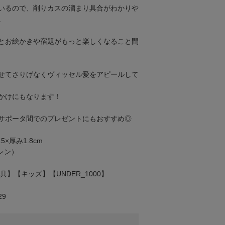
いるので、削りカスの溜まり具合がわかりや
。
とお絵かきや宿題がもっと楽しくなること間
せてさりげなくヴィッセル愛をアピールして
かけにもなります！
サポータ間でのプレゼントにもおすすめ◎
5×厚み1.8cm
レン）
具】【キッズ】【UNDER_1000】
29