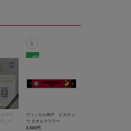
NEW
大迫選手_
ヴィッセル神戸 ピカチュ
岡_VICT
ウ タオルマフラー
DITION
2,500円