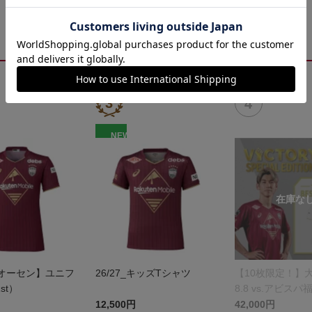
NEW
_【オーセン】ユニフ
26/27_キッズTシャツ
【10枚限定！】
st）
8.8 vs.アビスパ福
ORY SPECIAL E
12,500円
42,000円