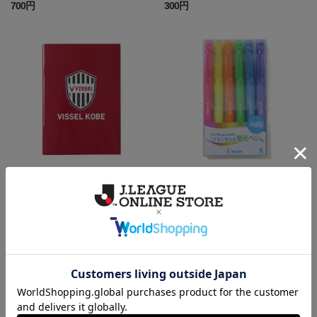
700円
300円
ノート（エンブレム）
【FRIXION light｜VISSEL KOB
E】6色セット
300円
1,300円