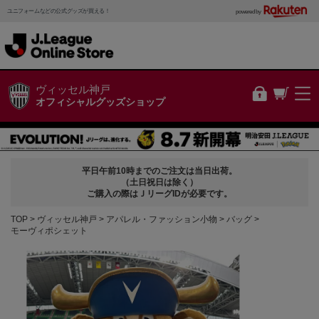
ユニフォームなどの公式グッズが買える！
powered by
ヴィッセル神戸
オフィシャルグッズショップ
平日午前10時までのご注文は当日出荷。
（土日祝日は除く）
ご購入の際はＪリーグIDが必要です。
TOP
ヴィッセル神戸
アパレル・ファッション小物
バッグ
モーヴィポシェット