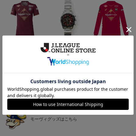
26/27_【オーセン】ユニ
【SEIKO｜VISSEL KOB
26/27_【オーセン】ユニ
フォーム（1st）
E】 30th Anniversary Mod
フォーム長袖（1st）
36,500円
50,000円
39,400円
3
el
トピックス
神戸
26/27シーズンユニフォームはこちら
神戸
モーヴィグッズはこちら