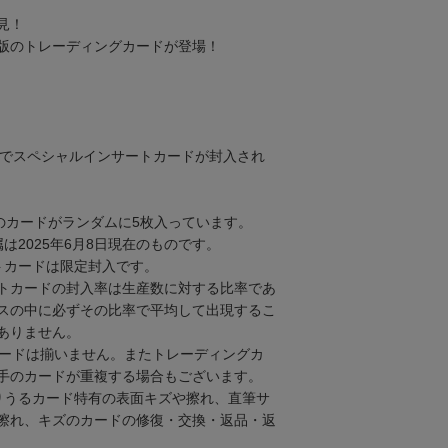
見！
版のトレーディングカードが登場！
割合でスペシャルインサートカードが封入され
類のカードがランダムに5枚入っています。
は2025年6月8日現在のものです。
トカードは限定封入です。
トカードの封入率は生産数に対する比率であ
スの中に必ずその比率で平均して出現するこ
ありません。
カードは揃いません。またトレーディングカ
手のカードが重複する場合もございます。
りうるカード特有の表面キズや擦れ、直筆サ
擦れ、キズのカードの修復・交換・返品・返