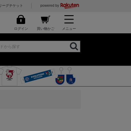
リーグチケット
powered by
ログイン
買い物かご
メニュー