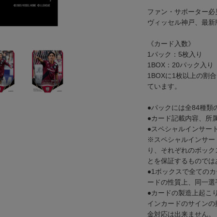
ファン・サポーター必
ヴィッセル神戸、最新
《カード入数》
1パック：5枚入り
1BOX：20パック入り
1BOXに1枚以上の
ています。
●パックには全84種
●カード記載内容、所属
●スペシャルインサー
※スペシャルインサー
り、それぞれのボック
とを保証するものでは
●1ボックスで全ての
ードの性質上、同一選
●カードの製造上起こ
インカードのサインの
金対応は出来ません。