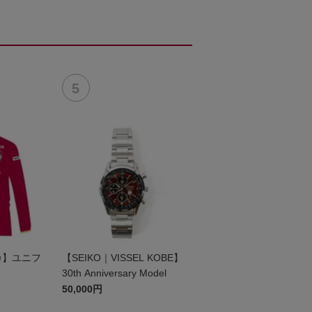
リカ】ユニフ
【SEIKO｜VISSEL KOBE】
）
30th Anniversary Model
50,000円