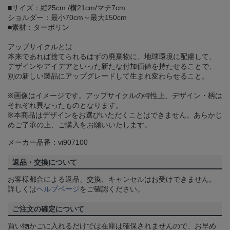
■サイズ：縦25cm /横21cm/マチ7cm
ショルダー：最小70cm～最大150cm
■素材：ターポリン
アップサイクルとは...
本来であれば捨てられるはずの廃棄物に、地球環境に配慮して、
デザインやアイデアといった新たな付加価値を持たせることで、
別の新しい製品にアップグレードして生まれ変わらせること。
※画像はイメージです。アップサイクルの特性上、デザイン・柄は
それぞれ異なったものとなります。
※本商品はデザインをお選びいただくことはできません。あらかじ
めご了承の上、ご購入をお願いいたします。
メーカー品番：vi907100
返品・交換について
お客様都合による返品、交換、キャンセルはお受けできません。
詳しくは
ヘルプページ
をご確認ください。
ご注文の確定について
買い物かごに入れるだけでは在庫は確保されませんので、お早め