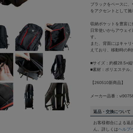
ブラックをベースに、
をアクセントとして施
収納ポケットを豊富に
日常使いからアウェイ
す。
また、背面にはキャリ
えており、移動時の利
■サイズ：約横28.5×縦5
■素材：ポリエステル
【260510新商品】
メーカー品番：vi9075
返品・交換について
お客様都合による返
ん。詳しくは
ヘルプ