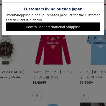
｜VISSEL KOBE】
26/27_【オーセン】ユニフ
26/27_【オー
versary Model
ォーム長袖（1st）
ォームGK（1st）
39,400円
36,500円