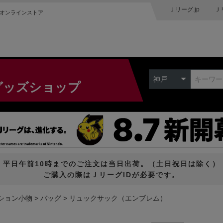
Ｊリーグ.jp
Ｊ
オンラインストア
神戸
グッズショップ
平日午前10時までのご注文は当日出荷。（土日祝日は除く）
ご購入の際はＪリーグIDが必要です。
ション小物
バッグ
リュックサック（エンブレム）