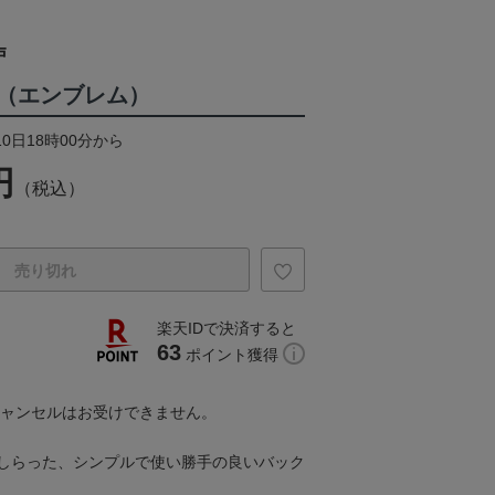
戸
（エンブレム）
10日18時00分から
円
（税込）
売り切れ
楽天IDで決済すると
63
ポイント獲得
キャンセルはお受けできません。
しらった、シンプルで使い勝手の良いバック