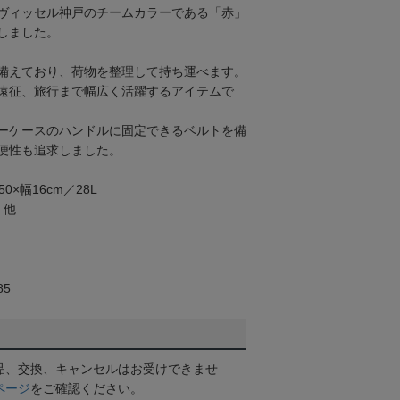
ヴィッセル神戸のチームカラーである「赤」
しました。
備えており、荷物を整理して持ち運べます。
遠征、旅行まで幅広く活躍するアイテムで
ーケースのハンドルに固定できるベルトを備
便性も追求しました。
0×幅16cm／28L
、他
85
品、交換、キャンセルはお受けできませ
ページ
をご確認ください。