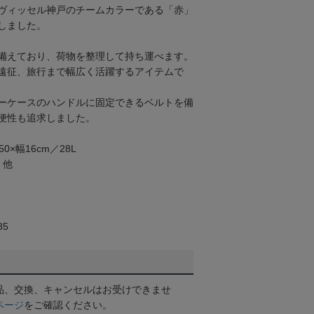
ヴィッセル神戸のチームカラーである「赤」
しました。
備えており、荷物を整理して持ち運べます。
遠征、旅行まで幅広く活躍するアイテムで
ーケースのハンドルに固定できるベルトを備
便性も追求しました。
0×幅16cm／28L
、他
85
品、交換、キャンセルはお受けできませ
ページ
をご確認ください。