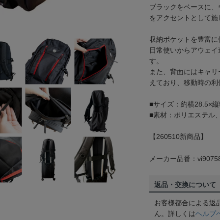
ブラックをベースに、
をアクセントとして施
収納ポケットを豊富に
日常使いからアウェイ
す。
また、背面にはキャリ
えており、移動時の利
■サイズ：約横28.5×縦5
■素材：ポリエステル
【260510新商品】
メーカー品番：vi9075
返品・交換について
お客様都合による返
ん。詳しくは
ヘルプ