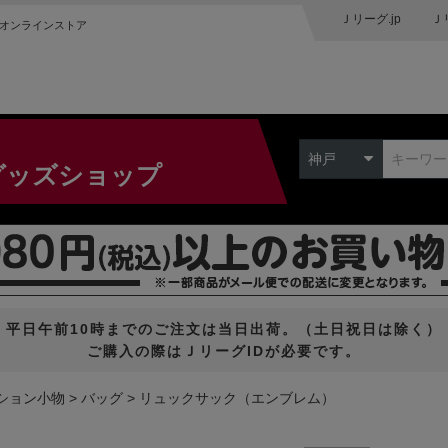
Ｊリーグ.jp
Ｊ
オンラインストア
神戸
グッズショップ
平日午前10時までのご注文は当日出荷。（土日祝日は除く）
ご購入の際はＪリーグIDが必要です。
ション小物
バッグ
リュックサック（エンブレム）