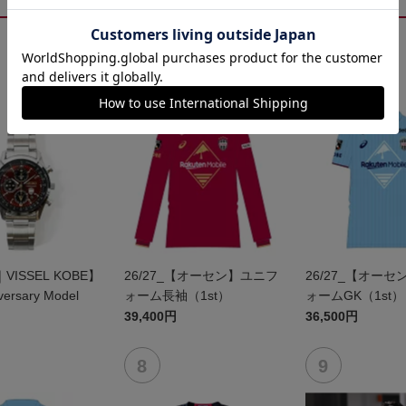
｜VISSEL KOBE】
26/27_【オーセン】ユニフ
26/27_【オー
versary Model
ォーム長袖（1st）
ォームGK（1st）
39,400円
36,500円