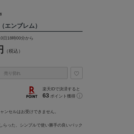
戸
（エンブレム）
10日18時00分から
円
（税込）
売り切れ
楽天IDで決済すると
63
ポイント獲得
キャンセルはお受けできません。
しらった、シンプルで使い勝手の良いバック