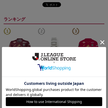
ランキング
26/27_【オーセン】ユニ
【SEIKO｜VISSEL KOB
26/27_【オーセン】ユニ
フォーム（1st）
E】 30th Anniversary Mod
フォーム長袖（1st）
36,500円
50,000円
39,400円
3
el
トピックス
神戸
26/27シーズンユニフォームはこちら