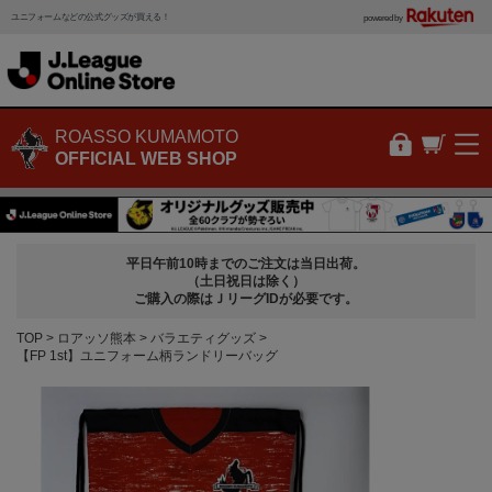
ユニフォームなどの公式グッズが買える！
powered by
ROASSO KUMAMOTO
OFFICIAL WEB SHOP
平日午前10時までのご注文は当日出荷。
（土日祝日は除く）
ご購入の際はＪリーグIDが必要です。
TOP
ロアッソ熊本
バラエティグッズ
【FP 1st】ユニフォーム柄ランドリーバッグ