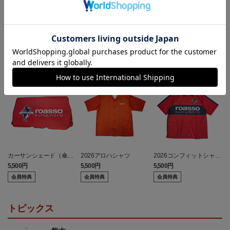
ランキング
カーサンシェード（傘
2026アロハシャツ
2026コンフィットシャツ
型）
（襟付き）
5,500円
5,500円
5,500円
7
会員特典
会員特典
会員特典
トピックス