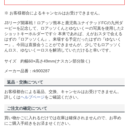
※ お客様都合によるキャンセルはお受けできません。
J3リーグ開幕戦！ロアッソ熊本と鹿児島ユナイテッドFCの九州ダ
ービーを記念して、ロアッソくんとゆないくーの写真を使用した2
ショットキーホルダーです☆ 本来であれば、えがおスタで会える
はずの『ロアッソくん』。来場する予定だったはずの『ゆないく
ー』。今回は直接会うことができませんが、少しでもロアッソく
んロス、ゆないくーロスを解消していただけると幸いです。
サイズ 約幅60×高さ49mm(ナスカン部分除く)
メーカー品番：rk900287
返品・交換について
お客様都合による返品、交換、キャンセルはお受けできません。
詳しくは
ヘルプページ
をご確認ください。
ご注文の確定について
買い物かごに入れるだけでは在庫は確保されませんので、お早め
にご購入手続きをお済ませください。