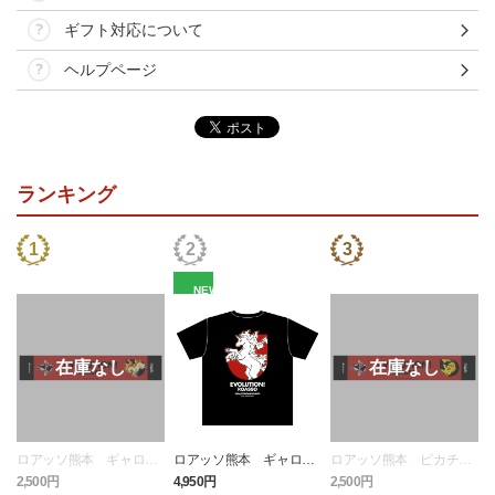
ギフト対応について
ヘルプページ
ランキング
NEW
ロアッソ熊本 ギャロッ
ロアッソ熊本 ギャロッ
ロアッソ熊本 ピカチュ
プ タオルマフラー
プ Tシャツ BLACK
ウ タオルマフラー
2,500円
4,950円
2,500円
1