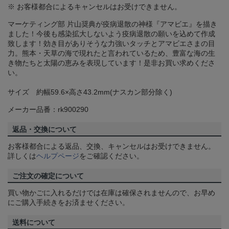
※ お客様都合によるキャンセルはお受けできません。
マーケティング部 片山奨典が疫病退散の神様『アマビエ』を描き
ました！今後も感染拡大しないよう疫病退散の願いを込めて作成
致します！効き目がありそうな力強いタッチとアマビエさまの目
力。熊本・天草の海で現れたと言われているため、豊富な海の生
き物たちと太陽の恵みを表現しています！是非お買い求めくださ
い。
サイズ 約幅59.6×高さ43.2mm(ナスカン部分除く)
メーカー品番：rk900290
返品・交換について
お客様都合による返品、交換、キャンセルはお受けできません。
詳しくは
ヘルプページ
をご確認ください。
ご注文の確定について
買い物かごに入れるだけでは在庫は確保されませんので、お早め
にご購入手続きをお済ませください。
送料について