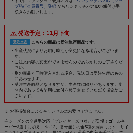
すでにファンクラブ会員の方は、
ワンタッチパスID（クラ
ブ発行会員番号）登録
からワンタッチパスIDの紐付け手
続きをお願いします。
発送予定：11月下旬
こちらの商品は受注生産商品です。
受注生産
生産状況によりお届け時期が変更になる場合がございま
す。
ご注文内容の変更ができませんのであらかじめご了承くだ
さい。
別の商品と同時購入される場合、発送日は受注生産のもの
にあわせます。
受注生産商品となりますが、生産数に限りがあります。期
間内であっても早期に受付を終了させていただく場合がご
ざいます。
※ お客様都合によるキャンセルはお受けできません。
今シーズンの全選手対応『プレイヤーズ巾着』が登場！ゴールキ
ーパー3選手に加え、No.12、番号無しの全5種を展開します！サイ
ズも3タイプあります！ 是非お好きな選手の巾着を手に入れて、