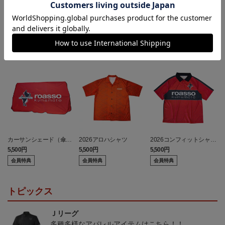
ランキング
カーサンシェード（傘
2026アロハシャツ
2026コンフィットシャツ
型）
（襟付き）
5,500円
5,500円
5,500円
7
会員特典
会員特典
会員特典
トピックス
Ｊリーグ
多種多様なアパレルアイテムはこちら！！