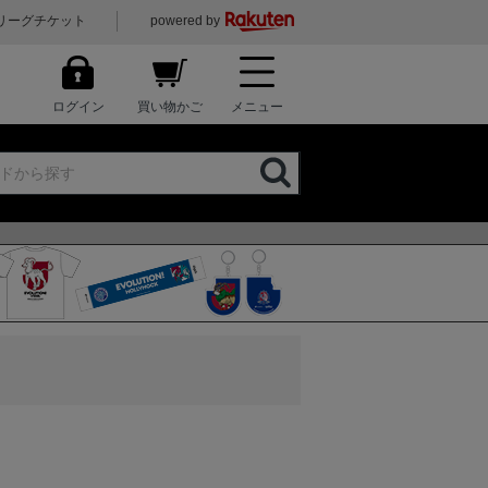
リーグチケット
powered by
ログイン
買い物かご
メニュー