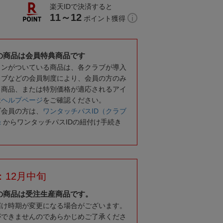
楽天IDで決済すると
11～12
ポイント獲得
の商品は会員特典商品です
コンがついている商品は、各クラブが導入
ラブなどの会員制度により、会員の方のみ
る商品、または特別価格が適応されるアイ
は
ヘルプページ
をご確認ください。
ブ会員の方は、
ワンタッチパスID（クラブ
録
からワンタッチパスIDの紐付け手続き
：12月中旬
の商品は受注生産商品です。
届け時期が変更になる場合がございます。
ができませんのであらかじめご了承くださ