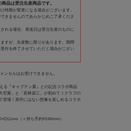
の商品は受注生産商品です。
届け時期が変更になる場合がございます。
ができませんのであらかじめご了承くださ
入される場合、発送日は受注生産のものに
りますが、生産数に限りがあります。期間
に受付を終了させていただく場合がござい
キャンセルはお受けできません。
迎える『キャプテン翼』との記念コラボ商品
大空翼」と「若林源三」が初めてＪクラブの
て登場！原作にはない想像を楽しめるコラボ
。
0×D11mm（＋持ち手約H160mm）