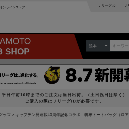
Ｊリーグ.jp
Ｊ
オンラインストア
MAMOTO
熊本
B SHOP
平日午前10時までのご注文は当日出荷。（土日祝日は除く）
ご購入の際はＪリーグIDが必要です。
グッズ
キャプテン翼連載40周年記念コラボ 帆布トートバッグ（ロ