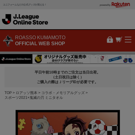
ユニフォームなどの公式グッズが買える！
powered by
ROASSO KUMAMOTO
OFFICIAL WEB SHOP
平日午前10時までのご注文は当日出荷。
（土日祝日は除く）
ご購入の際はＪリーグIDが必要です。
TOP
ロアッソ熊本
コラボ・メモリアルグッズ
スポーツ2021×鬼滅の刃 ミニタオル