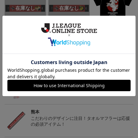
ロアッソ熊本 ギャロッ
ロアッソ熊本 ピカチュ
ロアッソ熊本 ギャロッ
プ タオルマフラー
ウ タオルマフラー
プ Tシャツ BLACK
2,500円
2,500円
4,950円
1
トピックス
熊本
身近にさりげなくロアッソを。多彩なデザインのキ
ーホルダーはこちらから
熊本
こだわりのデザインに注目！タオルマフラーは応援
の必須アイテム！