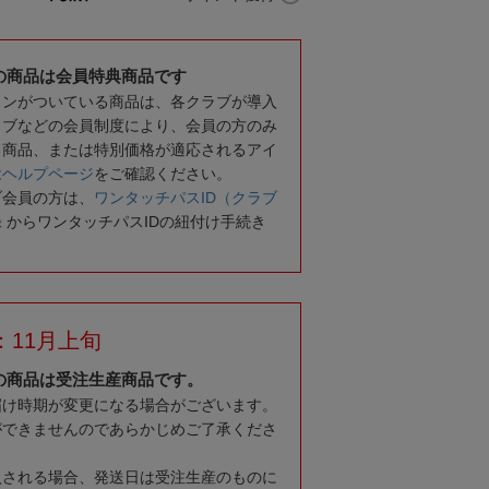
の商品は会員特典商品です
コンがついている商品は、各クラブが導入
ラブなどの会員制度により、会員の方のみ
る商品、または特別価格が適応されるアイ
は
ヘルプページ
をご確認ください。
ブ会員の方は、
ワンタッチパスID（クラブ
録
からワンタッチパスIDの紐付け手続き
：11月上旬
の商品は受注生産商品です。
届け時期が変更になる場合がございます。
ができませんのであらかじめご了承くださ
入される場合、発送日は受注生産のものに