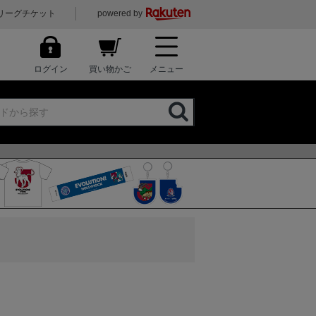
リーグチケット
powered by
ログイン
買い物かご
メニュー