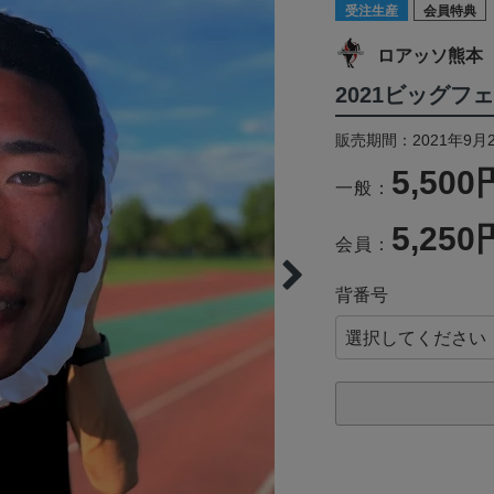
受注生産
会員特典
ロアッソ熊本
2021ビッグフ
販売期間：2021年9月2
5,500
一般：
5,250
会員：
背番号