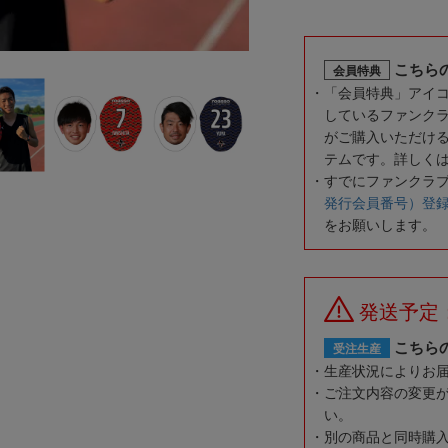
こちら
会員特典
「会員特典」アイ
しているファンク
がご購入いただけ
テムです。詳しく
すでにファンクラ
発行会員番号）登
をお願いします。
発送予定
こちら
受注生産
生産状況によりお
ご注文内容の変更
い。
別の商品と同時購