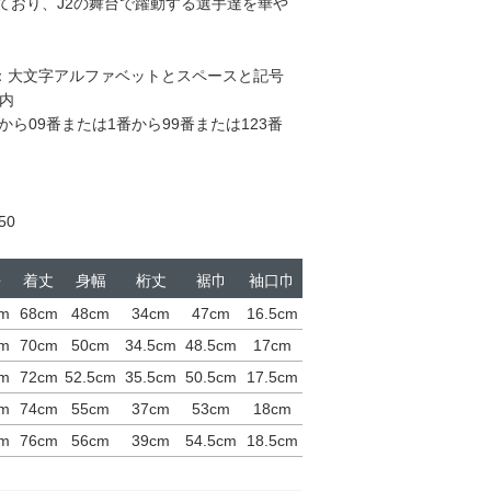
ており、J2の舞台で躍動する選手達を華や
：大文字アルファベットとスペースと記号
以内
から09番または1番から99番または123番
50
長
着丈
身幅
桁丈
裾巾
袖口巾
cm
68cm
48cm
34cm
47cm
16.5cm
cm
70cm
50cm
34.5cm
48.5cm
17cm
cm
72cm
52.5cm
35.5cm
50.5cm
17.5cm
cm
74cm
55cm
37cm
53cm
18cm
cm
76cm
56cm
39cm
54.5cm
18.5cm