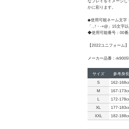
なプレイをイメージし
かに彩ります。
◆使用可能ネーム文字
「.,:!・-+@」15文字
◆使用可能番号：00番
【2022ユニフォーム】
メーカー品番：rk9005
サイズ
参考身
S
162-168
M
167-173
L
172-178
XL
177-183
XXL
182-188