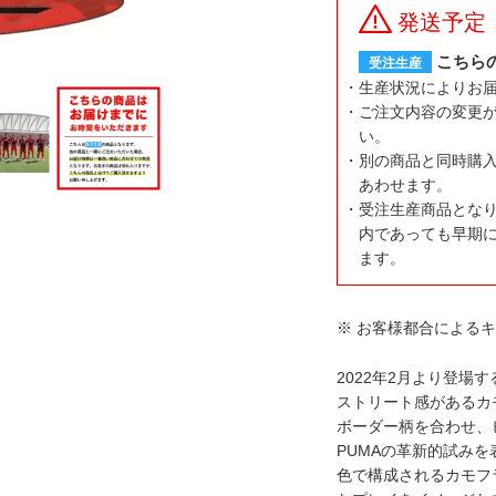
発送予定
こちら
受注生産
生産状況によりお
ご注文内容の変更
い。
別の商品と同時購
あわせます。
受注生産商品とな
内であっても早期
ます。
※ お客様都合による
2022年2月より登場す
ストリート感があるカ
ボーダー柄を合わせ、
PUMAの革新的試み
色で構成されるカモフ