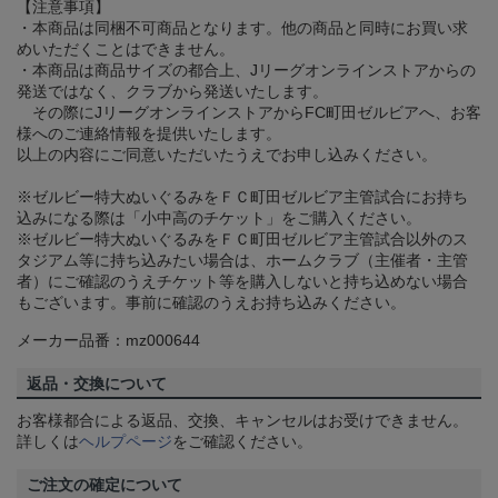
【注意事項】
・本商品は同梱不可商品となります。他の商品と同時にお買い求
めいただくことはできません。
・本商品は商品サイズの都合上、Jリーグオンラインストアからの
発送ではなく、クラブから発送いたします。
その際にJリーグオンラインストアからFC町田ゼルビアへ、お客
様へのご連絡情報を提供いたします。
以上の内容にご同意いただいたうえでお申し込みください。
※ゼルビー特大ぬいぐるみをＦＣ町田ゼルビア主管試合にお持ち
込みになる際は「小中高のチケット」をご購入ください。
※ゼルビー特大ぬいぐるみをＦＣ町田ゼルビア主管試合以外のス
タジアム等に持ち込みたい場合は、ホームクラブ（主催者・主管
者）にご確認のうえチケット等を購入しないと持ち込めない場合
もございます。事前に確認のうえお持ち込みください。
メーカー品番：mz000644
返品・交換について
お客様都合による返品、交換、キャンセルはお受けできません。
詳しくは
ヘルプページ
をご確認ください。
ご注文の確定について