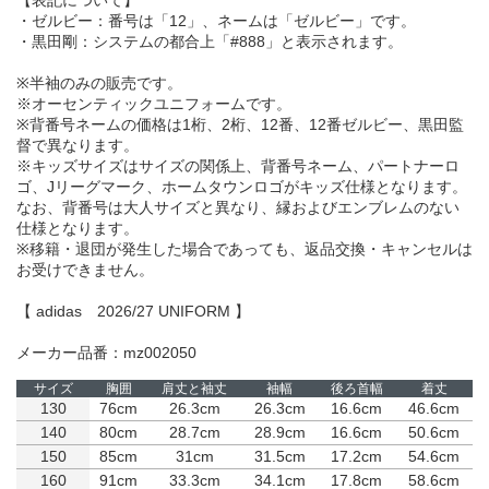
【表記について】
・ゼルビー：番号は「12」、ネームは「ゼルビー」です。
・黒田剛：システムの都合上「#888」と表示されます。
※半袖のみの販売です。
※オーセンティックユニフォームです。
※背番号ネームの価格は1桁、2桁、12番、12番ゼルビー、黒田監
督で異なります。
※キッズサイズはサイズの関係上、背番号ネーム、パートナーロ
ゴ、Jリーグマーク、ホームタウンロゴがキッズ仕様となります。
なお、背番号は大人サイズと異なり、縁およびエンブレムのない
仕様となります。
※移籍・退団が発生した場合であっても、返品交換・キャンセルは
お受けできません。
【 adidas 2026/27 UNIFORM 】
メーカー品番：mz002050
サイズ
胸囲
肩丈と袖丈
袖幅
後ろ首幅
着丈
130
76cm
26.3cm
26.3cm
16.6cm
46.6cm
140
80cm
28.7cm
28.9cm
16.6cm
50.6cm
150
85cm
31cm
31.5cm
17.2cm
54.6cm
160
91cm
33.3cm
34.1cm
17.8cm
58.6cm