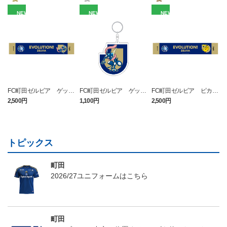
NEW
NEW
NEW
FC町田ゼルビア ゲッコ
FC町田ゼルビア ゲッコ
FC町田ゼルビア ピカチ
ウガ タオルマフラー
ウガ キーホルダー
ュウ タオルマフラー
2,500円
1,100円
2,500円
4
トピックス
町田
2026/27ユニフォームはこちら
町田