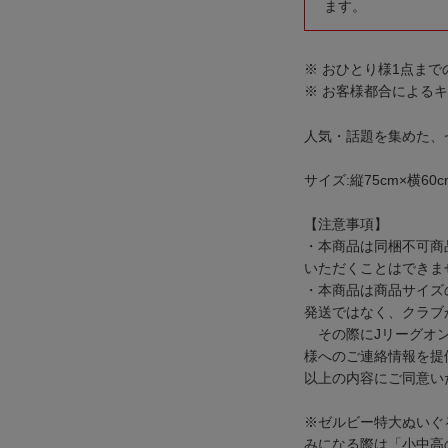
ます。
※ おひとり様1点ま
※ お客様都合による
人気・話題を集めた、
サイズ:縦75cm×横60
【注意事項】
・本商品は同梱不可商
いただくことはできま
・本商品は商品サイズ
発送ではなく、クラブ
その際にJリーグオン
様へのご連絡情報を提
以上の内容にご同意い
※ゼルビー特大ぬいぐ
みになる際は「小中高