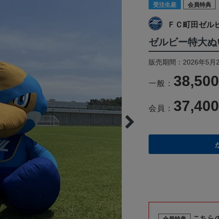
受注生産
会員特典
ＦＣ町田ゼル
ゼルビー特大ぬ
販売期間：2026年5月
38,50
一般：
37,40
会員：
こちら
会員特典