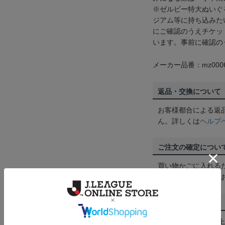
※ゼルビー特大ぬいぐ
ジアム等に持ち込みた
にご確認のうえチケッ
います。事前に確認の
メーカー品番：mz0006
返品・交換について
お客様都合による返
ん。詳しくは
ヘルプ
ご注文の確定につい
買い物かごに入れる
めにご購入手続きを
送料について
3,980円（税込）