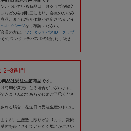
コンがついている商品は、各クラブが導入
ラブなどの会員制度により、会員の方のみ
る商品、または特別価格が適応されるアイ
は
ヘルプページ
をご確認ください。
ブ会員の方は、
ワンタッチパスID（クラブ
録
からワンタッチパスIDの紐付け手続き
2~3週間
の商品は受注生産商品です。
届け時期が変更になる場合がございます。
ができませんのであらかじめご了承くださ
入される場合、発送日は受注生産のものに
りますが、生産数に限りがあります。期間
に受付を終了させていただく場合がござい