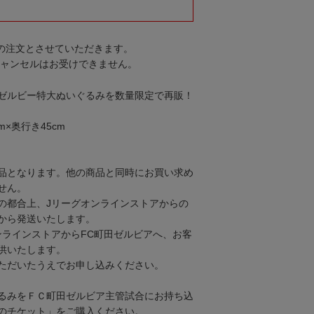
での注文とさせていただきます。
キャンセルはお受けできません。
ゼルビー特大ぬいぐるみを数量限定で再販！
cm×奥行き45cm
品となります。他の商品と同時にお買い求め
せん。
の都合上、Jリーグオンラインストアからの
から発送いたします。
ラインストアからFC町田ゼルビアへ、お客
供いたします。
ただいたうえでお申し込みください。
るみをＦＣ町田ゼルビア主管試合にお持ち込
のチケット」をご購入ください。