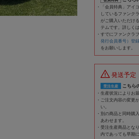
「会員特典」アイ
しているファンク
がご購入いただけ
テムです。詳しく
すでにファンクラ
発行会員番号）登
をお願いします。
発送予定：
こちら
受注生産
生産状況によりお
ご注文内容の変更
い。
別の商品と同時購
あわせます。
受注生産商品とな
内であっても早期