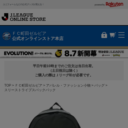
ユニフォームなどの公式グッズが買える！
powered by
ＦＣ町田ゼルビア
公式オンラインストア本店
平日午前10時までのご注文は当日出荷。
（土日祝日は除く）
ご購入の際はＪリーグIDが必要です。
TOP
ＦＣ町田ゼルビア
アパレル・ファッション小物
バッグ
スリーストライプスバックパック