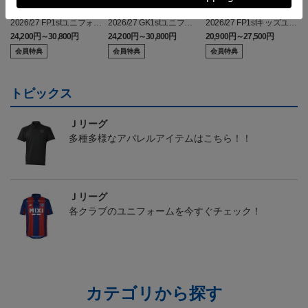
2026/27 FP1stユニフォー
2026/27 GK1stユニフォ
2026/27 FP1stキッズユニ
ム
ーム
フォーム
24,200円～30,800円
24,200円～30,800円
20,900円～27,500円
5
会員特典
会員特典
会員特典
トピックス
Ｊリーグ
多種多様なアパレルアイテムはこちら！！
Ｊリーグ
各クラブのユニフォームを今すぐチェック！
カテゴリから探す