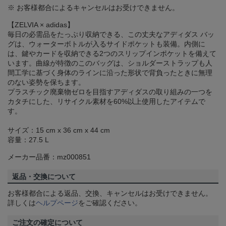
※ お客様都合によるキャンセルはお受けできません。
【ZELVIA × adidas】
毎日の必需品をたっぷり収納できる、この丈夫なアディダス バッ
グは、ウォーターボトルが入るサイドポケットも装備。内側に
は、鍵やカードを収納できる2つのスリップインポケットを備えて
います。曲線が特徴のこのバッグは、ショルダーストラップも人
間工学に基づく身体のラインに沿った形状で背負ったときに無理
のない姿勢を保ちます。
プラスチック廃棄物ゼロを目指すアディダスの取り組みの一つを
カタチにした、リサイクル素材を60%以上使用したアイテムで
す。
サイズ：15 cm x 36 cm x 44 cm
容量：27.5 L
メーカー品番：mz000851
返品・交換について
お客様都合による返品、交換、キャンセルはお受けできません。
詳しくは
ヘルプページ
をご確認ください。
ご注文の確定について