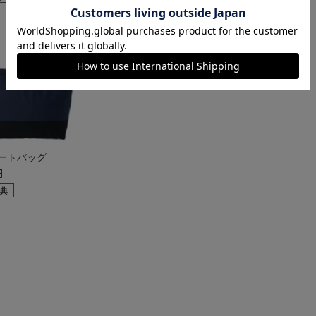
ートバッグ
円
典