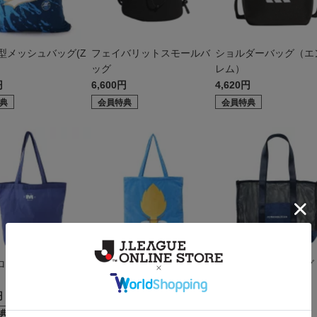
型メッシュバッグ(Z
フェイバリットスモールバ
ショルダーバッグ（エ
ッグ
レム）
円
6,600円
4,620円
典
会員特典
会員特典
Zロゴ トートバッグ(ブ
ちびゼルビーぬいぐるみ風
メッシュトートバッグ
トートバッグ
円
4,840円
2,970円
典
会員特典
会員特典