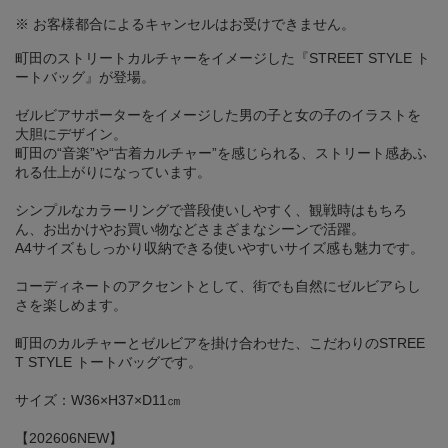
※ お客様都合によるキャンセルはお受けできません。
町田のストリートカルチャーをイメージした『STREET STYLE ト
ートバッグ』が登場。
ゼルビアサポーターをイメージした男の子と女の子のイラストを
大胆にデザイン。
町田の“音楽”や“古着カルチャー”を感じられる、ストリート感あふ
れる仕上がりになっています。
シンプルなカラーリングで普段使いしやすく、観戦時はもちろ
ん、お出かけやお買い物などさまざまなシーンで活躍。
A4サイズもしっかり収納できる使いやすいサイズ感も魅力です。
コーディネートのアクセントとして、街でも自然にゼルビアらし
さを楽しめます。
町田のカルチャーとゼルビアを掛け合わせた、こだわりのSTREE
T STYLE トートバッグです。
サイズ：W36×H37×D11㎝
【202606NEW】