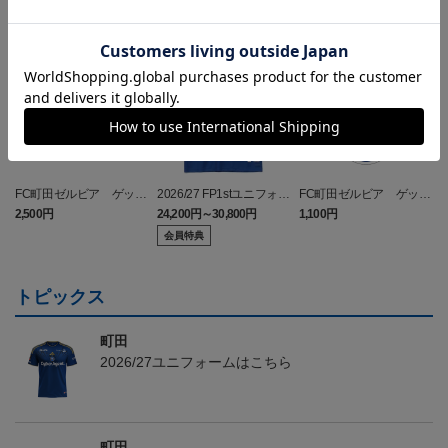
NEW
NEW
FC町田ゼルビア ゲッコ
2026/27 FP1stユニフォー
FC町田ゼルビア ゲッコ
ウガ タオルマフラー
ム
ウガ キーホルダー
2,500円
24,200円～30,800円
1,100円
2
会員特典
トピックス
町田
2026/27ユニフォームはこちら
町田