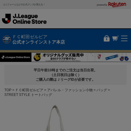
ユニフォームなどの公式グッズが買える！
powered by
ＦＣ町田ゼルビア
公式オンラインストア本店
平日午前10時までのご注文は当日出荷。
（土日祝日は除く）
ご購入の際はＪリーグIDが必要です。
TOP
ＦＣ町田ゼルビア
アパレル・ファッション小物
バッグ
STREET STYLE トートバッグ