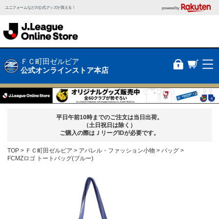
ユニフォームなどの公式グッズが買える！
powered by
ＦＣ町田ゼルビア
公式オンラインストア本店
平日午前10時までのご注文は当日出荷。
（土日祝日は除く）
ご購入の際はＪリーグIDが必要です。
TOP
ＦＣ町田ゼルビア
アパレル・ファッション小物
バッグ
FCMZロゴ トートバッグ(ブルー)