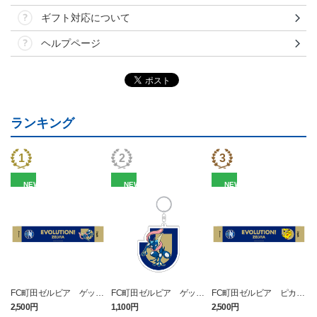
ギフト対応について
ヘルプページ
ランキング
NEW
NEW
NEW
FC町田ゼルビア ゲッコ
FC町田ゼルビア ゲッコ
FC町田ゼルビア ピカチ
ウガ タオルマフラー
ウガ キーホルダー
ュウ タオルマフラー
2,500円
1,100円
2,500円
4