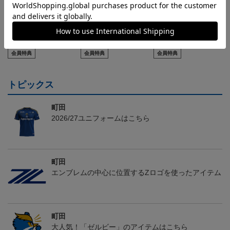
2026/27 FP1stユニフォー
2026/27 GK1stユニフォ
2026/27 FP1stキッズユニ
ム
ーム
フォーム
24,200円～30,800円
24,200円～30,800円
20,900円～27,500円
3
会員特典
会員特典
会員特典
トピックス
町田
2026/27ユニフォームはこちら
町田
エンブレムの中心に位置するZロゴを使ったアイテム
町田
大人気！「ゼルビー」のアイテムはこちら