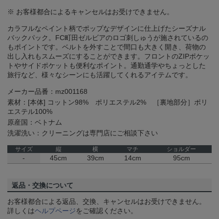
※ お客様都合によるキャンセルはお受けできません。
カラフルなペイント柄でポップなデザインに仕上げたシーズナル
バックパック。FC町田ゼルビアのロゴ刺しゅうが施されているの
もポイントです。ベルトを外すことで間口も大きく開き、荷物の
出し入れもスムーズにすることができます。フロントのZIPポケッ
トやサイドポケットも便利なポイント。通勤通学やちょっとした
旅行など、様々なシーンにも活躍してくれるアイテムです。
メーカー品番：mz001168
素材：[本体] コットン98% ポリエステル2% ［裏地部分］ポリ
エステル100%
原産国：ベトナム
洗濯洗い：クリーニングは専門店にご相談下さい
サイズ
縦
横
マチ
ショルダー
-
45cm
39cm
14cm
95cm
返品・交換について
お客様都合による返品、交換、キャンセルはお受けできません。
詳しくは
ヘルプページ
をご確認ください。