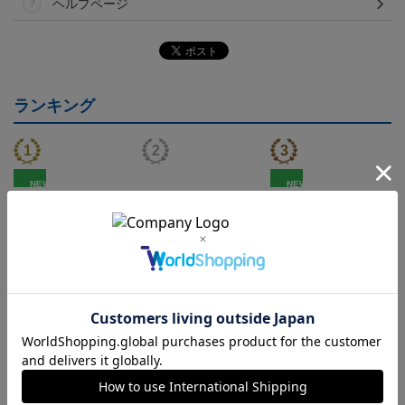
ヘルプページ
ランキング
NEW
NEW
FC町田ゼルビア ゲッコ
2026/27 FP1stユニフォー
FC町田ゼルビア ゲッコ
ウガ タオルマフラー
ム
ウガ キーホルダー
2,500円
24,200円～30,800円
1,100円
2
会員特典