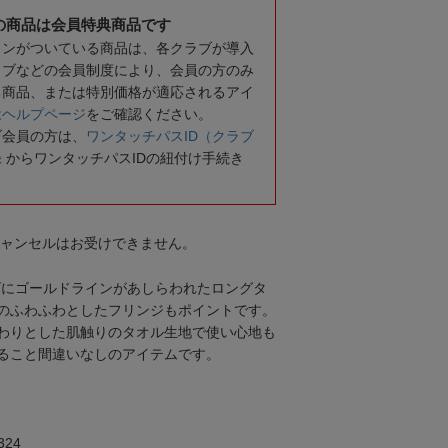
の商品は会員特典商品です
コンがついている商品は、各クラブが導入
ラブなどの会員制度により、会員の方のみ
る商品、または特別価格が適応されるアイ
は
ヘルプページ
をご確認ください。
ブ会員の方は、
ワンタッチパスID（クラブ
録
からワンタッチパスIDの紐付け手続き
キャンセルはお受けできません。
ゴにゴールドラインがあしらわれたロングタ
のふわふわとしたフリンジもポイントです。
わりとした肌触りのタオル生地で使い心地も
ること間違いなしのアイテムです。
24