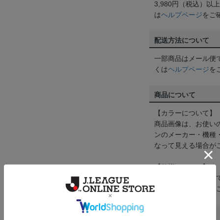
3,980円（税込）
は
ヘルプページ
をご
配送方法について
一部商品はメール便
くは
ヘルプページ
を
商品について
【カラーについて】
商品画像は、お使い
ンのメーカー・機種
なって見える場合が
【仕様について】
取り扱い商品によっ
予告なく変更になる
その他