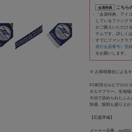
こちら
会員特典
「会員特典」アイ
しているファンク
がご購入いただけ
テムです。詳しく
すでにファンクラ
発行会員番号）登
をお願いします。
※ お客様都合による
FC町田ゼルビアのロ
オルマフラー。生地端
今治で染められたふん
快適。観戦も盛り上が
【応援準備】
メーカー品番：mz0013