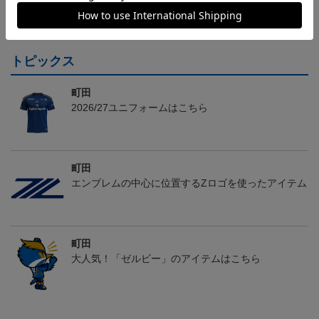
2,500円
24,200円～30,800円
1,100円
2
会員特典
トピックス
町田
2026/27ユニフォームはこちら
町田
エンブレムの中心に位置するZロゴを使ったアイテム
町田
大人気！「ゼルビー」のアイテムはこちら