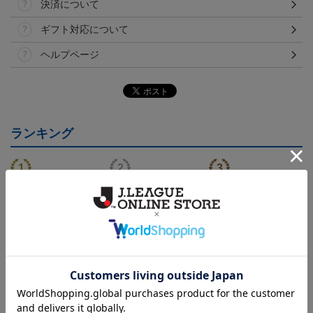
決済について
ギフト対応について
ヘルプページ
ランキング
NEW
NEW
FC町田ゼルビア ゲッコ
2026/27 FP1stユニフォー
FC町田ゼルビア ゲッコ
ウガ タオルマフラー
ム
ウガ キーホルダー