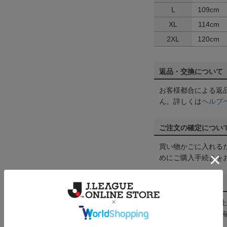
L
109cm
XL
114cm
2XL
120cm
返品・交換について
お客様都合による返
ん。詳しくは
ヘルプ
ご注文の確定につい
買い物かごに入れる
めにご購入手続きを
送料について
3,980円（税込）
は
ヘルプページ
をご