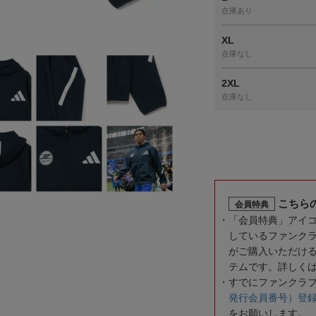
在庫あり
XL
在庫なし
2XL
在庫なし
こちら
会員特典
「会員特典」アイ
しているファンク
がご購入いただけ
テムです。詳しく
すでにファンクラ
発行会員番号）登
をお願いします。