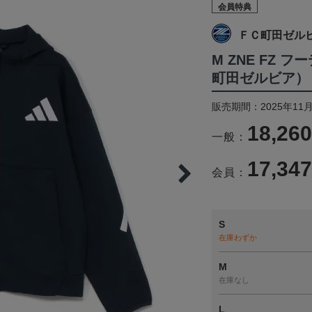
会員特典
ＦＣ町田ゼル
M ZNE FZ 
町田ゼルビア）
販売期間：2025年11月
18,26
一般：
17,34
会員：
S
在庫わずか
M
在庫なし
L