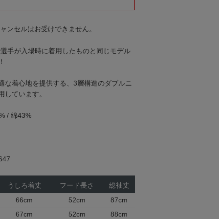
キャンセルはお受けできません。
戦で選手が入場時に着用したものと同じモデル
！
適な着心地を提供する、3層構造のダブルニ
用しています。
/ 綿43%
47
うしろ着丈
フード長さ
総袖丈
66cm
52cm
87cm
67cm
52cm
88cm