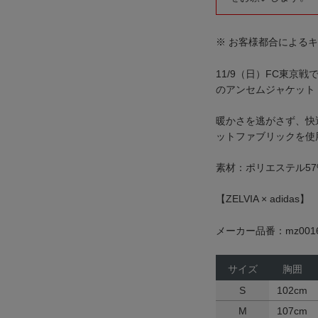
※ お客様都合による
11/9（日）FC東京
のアンセムジャケット
暖かさを逃がさず、快
ットファブリックを使
素材：ポリエステル57% 
【ZELVIA × adidas】
メーカー品番：mz0016
サイズ
胸囲
S
102cm
M
107cm