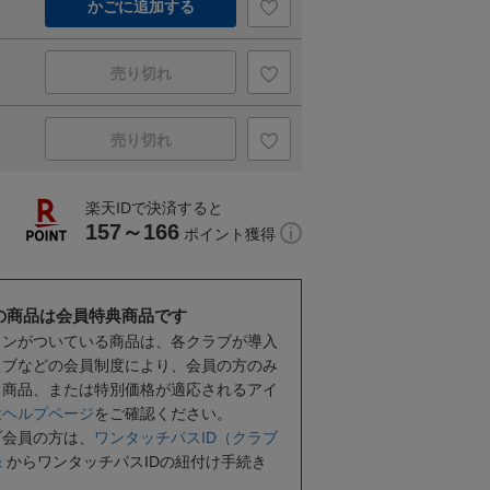
かごに追加する
売り切れ
売り切れ
楽天IDで決済すると
157～166
ポイント獲得
の商品は会員特典商品です
コンがついている商品は、各クラブが導入
ラブなどの会員制度により、会員の方のみ
る商品、または特別価格が適応されるアイ
は
ヘルプページ
をご確認ください。
ブ会員の方は、
ワンタッチパスID（クラブ
録
からワンタッチパスIDの紐付け手続き