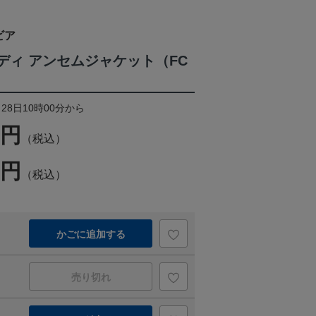
ビア
フーディ アンセムジャケット（FC
28日10時00分から
0円
（税込）
7円
（税込）
かごに追加する
売り切れ