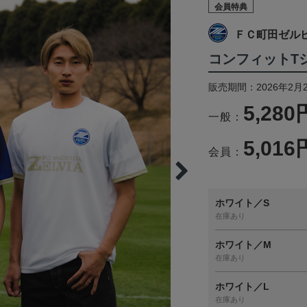
会員特典
ＦＣ町田ゼル
コンフィットTシ
販売期間：2026年2月
5,280
一般：
5,016
会員：
ホワイト／S
在庫あり
ホワイト／M
在庫あり
ホワイト／L
在庫あり