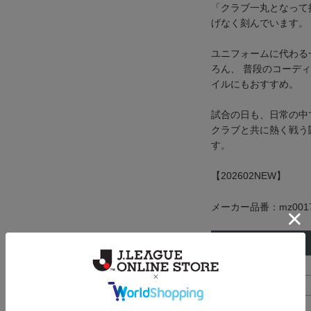
「クラブ一丸となって
げなく刻んでいます。
ユニフォームに代わる
ろん、 普段のコーデ
イルにもおすすめ。
試合の日も、日常の中
クラブと共に熱く戦う
す。
【202602NEW】
メーカー品番：mz0017
サイズ
身丈
S
65cm
M
68cm
L
71cm