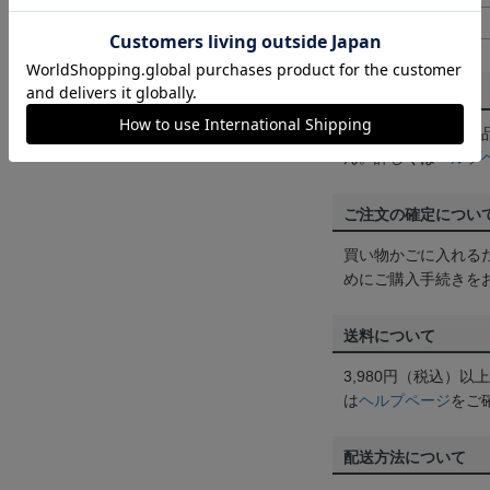
XL
74cm
返品・交換について
お客様都合による返
ん。詳しくは
ヘルプ
ご注文の確定につい
買い物かごに入れる
めにご購入手続きを
送料について
3,980円（税込）
は
ヘルプページ
をご
配送方法について