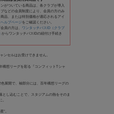
コンがついている商品は、各クラブが導入
ラブなどの会員制度により、会員の方のみ
る商品、または特別価格が適応されるアイ
は
ヘルプページ
をご確認ください。
ブ会員の方は、
ワンタッチパスID（クラブ
録
からワンタッチパスIDの紐付け手続き
キャンセルはお受けできません。
年構想リーグを彩る『コンフィットTシャ
2色展開で、袖部分には、百年構想リーグの
。
落とし込むことで、スタジアムの熱をそのま
に。
星”。