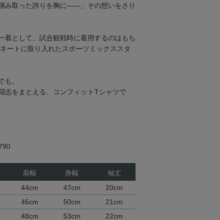
掴み取った誇りを胸に――」その想いをさり
一着として、試合観戦時に着用するのはもち
ィネートに取り入れたスポーツミックススタ
でも。
闘志をまとえる、コンフィットTシャツで
90
肩幅
身幅
袖丈
44cm
47cm
20cm
46cm
50cm
21cm
48cm
53cm
22cm