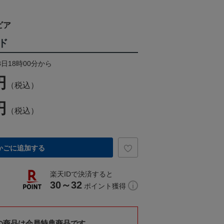
ビア
ド
8日18時00分から
円
（税込）
円
（税込）
かごに追加する
楽天IDで決済すると
30～32
ポイント獲得
の商品は会員特典商品です