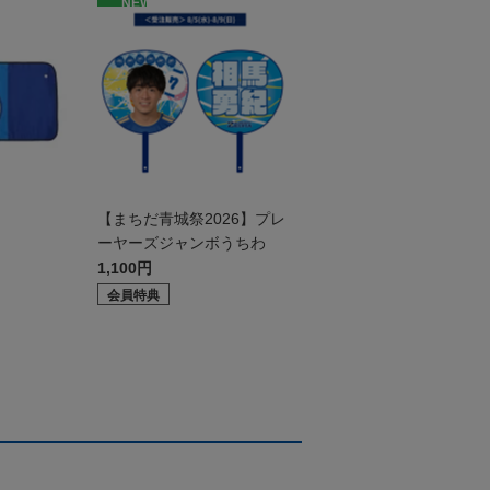
NEW
ド
【まちだ青城祭2026】プレ
ーヤーズジャンボうちわ
1,100円
会員特典