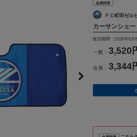
会員特典
ＦＣ町田ゼル
カーサンシェー
販売期間：2026年5月
3,520
一般：
3,344
会員：
こちら
会員特典