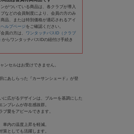
コンがついている商品は、各クラブが導入
ラブなどの会員制度により、会員の方のみ
る商品、または特別価格が適応されるアイ
は
ヘルプページ
をご確認ください。
ブ会員の方は、
ワンタッチパスID（クラブ
録
からワンタッチパスIDの紐付け手続き
キャンセルはお受けできません。
胆にあしらった『カーサンシェード』が登
いに広がるデザインは、ブルーを基調にした
エンブレムが存在感抜群。
ラブ愛をアピールできます。
、車内の温度上昇を軽減。
対策としても活躍します。