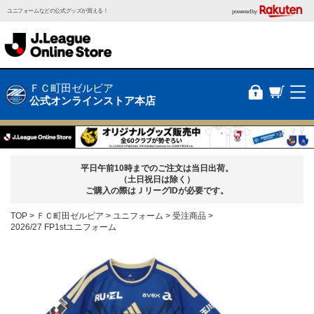
ユニフォームなどの公式グッズが買える！
powered by
ＦＣ町田ゼルビア
公式オンラインストア本店
平日午前10時までのご注文は当日出荷。
（土日祝日は除く）
ご購入の際はＪリーグIDが必要です。
TOP
ＦＣ町田ゼルビア
ユニフォーム
受注商品
2026/27 FP1stユニフォーム