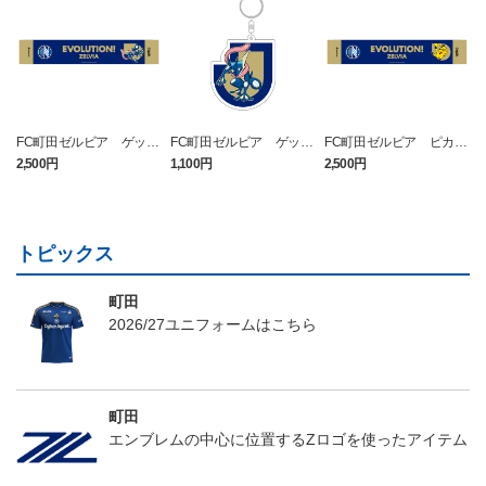
FC町田ゼルビア ゲッコ
FC町田ゼルビア ゲッコ
FC町田ゼルビア ピカチ
ウガ タオルマフラー
ウガ キーホルダー
ュウ タオルマフラー
2,500円
1,100円
2,500円
4
トピックス
町田
2026/27ユニフォームはこちら
町田
エンブレムの中心に位置するZロゴを使ったアイテム