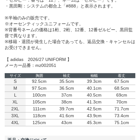
・ゼルビー：番号は「12」、ネームは「ゼルビー」です。
・黒田剛：システムの都合上「#888」と表示されます。
※半袖のみの販売です。
※オーセンティックユニフォームです。
※背番号ネームの価格は1桁、2桁、12番、12番ゼルビー、黒田監
督で異なります。
※移籍・退団が発生した場合であっても、返品交換・キャンセルは
お受けできません。
【 adidas 2026/27 UNIFORM 】
メーカー品番：mz002051
サイズ
胸囲
袖丈
袖幅
着丈
S
92.5cm
35.5cm
39.3cm
67.5cm
M
97.5cm
36.5cm
40.1cm
68.5cm
L
100cm
37cm
40.5cm
69cm
XL
105cm
38cm
41.3cm
70cm
2XL
111cm
39.7cm
42.5cm
71.7cm
3XL
118cm
41.6cm
43.9cm
73.4cm
4XL
125cm
43cm
45.3cm
75.1cm