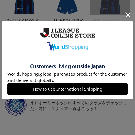
（Sｰ3XL）2026/27 オー
（130-160cm）2026/27
（4XL）2026/27 オーセ
センティックユニフォー
キッズユニフォーム FP1s
ンティックユニフォーム
6
20,020円～25,520円
5,500円
23,020円～28,520円
2
ム FP 1st
t
FP 1st
トピックス
水戸
こだわりのデザインに注目！タオルマフラーは応援
の必須アイテム！
水戸
水戸ホーリーホックのすべてのグッズをチェックし
たい方に！全グッズ一覧はこちら！