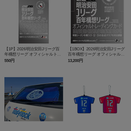
【1P】2026明治安田Jリーグ百
【1BOX】2026明治安田Jリーグ
年構想リーグ オフィシャルトレ
百年構想リーグ オフィシャルト
ーディングカード
レーディングカード
550円
13,200円