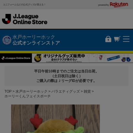
ユニフォームなどの公式グッズが買える！
powered by
水戸ホーリーホック
公式オンラインストア
平日午前10時までのご注文は当日出荷。
（土日祝日は除く）
ご購入の際はＪリーグIDが必要です。
TOP
水戸ホーリーホック
バラエティグッズ
雑貨
ホーリーくんフェイスポーチ