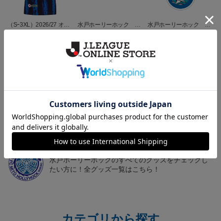
（Sｰ3XL）2026/27 オー
水戸ホーリーホック ボ
水戸ホーリーホック ボ
センティックユニフォー
ーマンダ タオルマフラー
ーマンダ キーホルダー
20,020円～25,520円
2,500円
1,100円
2
ム FP 1st
トピックス
水戸
こだわりのデザインに注目！タオルマフラーは応援
の必須アイテム！
水戸
水戸ホーリーホックのすべてのグッズをチェックし
たい方に！全グッズ一覧はこちら！
カテゴリから探す