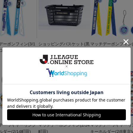
デーボンフィン(3/1
ショッピングバスケット(黒
マッチデーボンフィン(2
ロンターレ)
金)
千葉)
1,980円
600円
デーワイヤーリング
マッチデーボンフィン(2/14
マッチデーワイヤーリ
ダー(2/14町田)
町田)
キーホルダー(2/8東京V