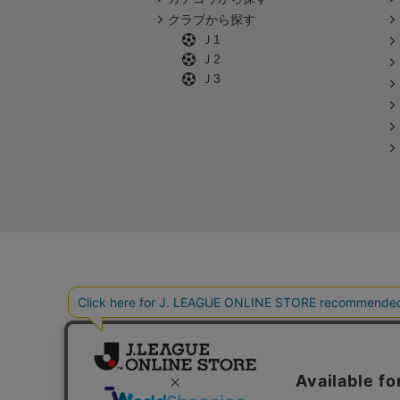
クラブから探す
Ｊ1
Ｊ2
Ｊ3