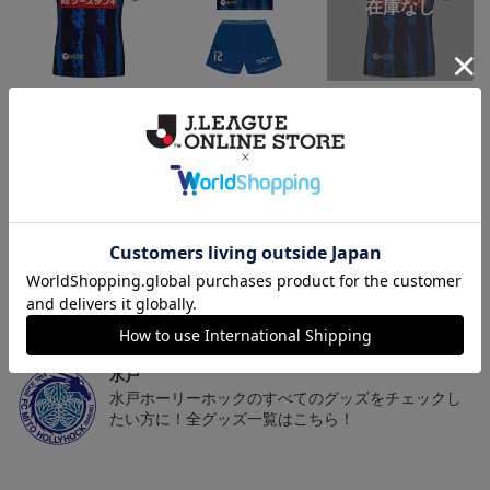
（Sｰ3XL）2026/27 オー
（130-160cm）2026/27
（4XL）2026/27 オーセ
センティックユニフォー
キッズユニフォーム FP1s
ンティックユニフォーム
6
20,020円～25,520円
5,500円
23,020円～28,520円
2
ム FP 1st
t
FP 1st
トピックス
水戸
こだわりのデザインに注目！タオルマフラーは応援
の必須アイテム！
水戸
水戸ホーリーホックのすべてのグッズをチェックし
たい方に！全グッズ一覧はこちら！