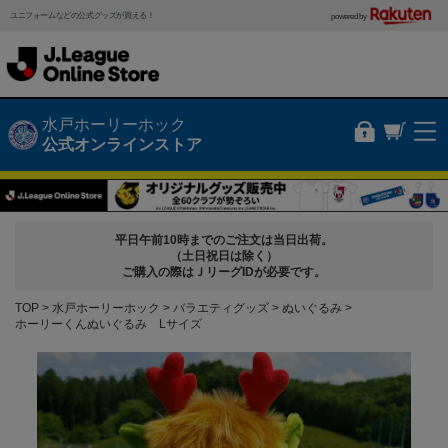
ユニフォームなどの公式グッズが買える！
powered by
水戸ホーリーホック
公式オンラインストア
平日午前10時までのご注文は当日出荷。
（土日祝日は除く）
ご購入の際はＪリーグIDが必要です。
TOP
水戸ホーリーホック
バラエティグッズ
ぬいぐるみ
ホーリーくんぬいぐるみ Lサイズ