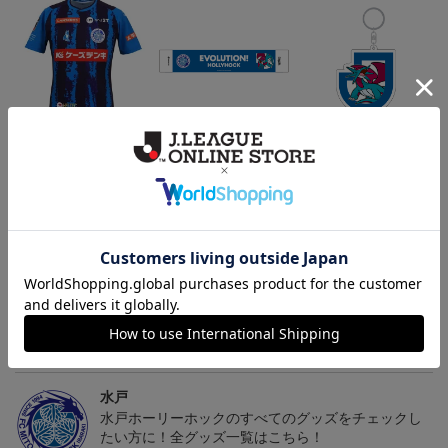
（Sｰ3XL）2026/27 オー
水戸ホーリーホック ボ
水戸ホーリーホック ボ
センティックユニフォー
ーマンダ タオルマフラー
ーマンダ キーホルダー
20,020円～25,520円
2,500円
1,100円
2
ム FP 1st
トピックス
水戸
こだわりのデザインに注目！タオルマフラーは応援
の必須アイテム！
水戸
水戸ホーリーホックのすべてのグッズをチェックし
たい方に！全グッズ一覧はこちら！